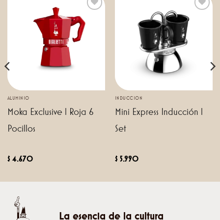
Añadir a
Añadir a
favoritos
favoritos
ALUMINIO
INDUCCION
Moka Exclusive l Roja 6
Mini Express Inducción l
Pocillos
Set
$
4.670
$
5.990
La esencia de la cultura