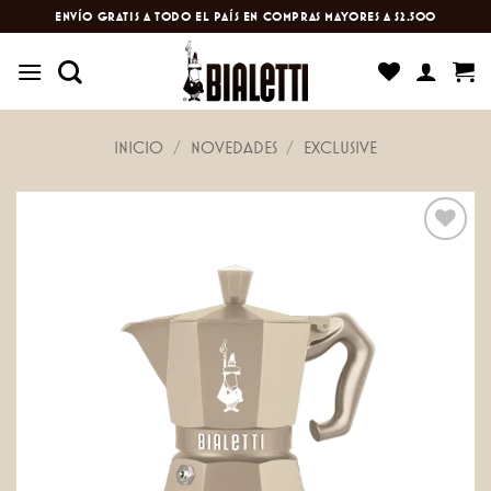
Saltar
ENVÍO GRATIS A TODO EL PAÍS EN COMPRAS MAYORES A $2.500
al
contenido
INICIO
/
NOVEDADES
/
EXCLUSIVE
Añadir
a
favoritos